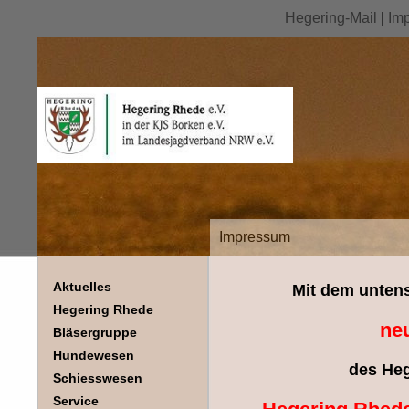
Hegering-Mail
|
Im
Impressum
Aktuelles
Mit dem untens
Hegering Rhede
ne
Bläsergruppe
Hundewesen
des
Heg
Schiesswesen
Service