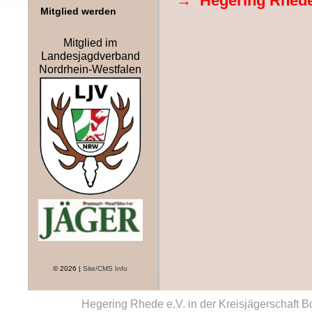
→ Hegering Rhede 
Mitglied werden
Mitglied im
Landesjagdverband
Nordrhein-Westfalen
© 2026 |
Site/CMS Info
Hegering Rhede e.V. in der Kreisjägerschaft 