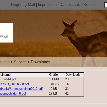
Hegering-Mail
|
Impressum
|
Datenschutz
|
Kontakt
rtseite
>
Service
>
Downloads
tei­namen
Größe
Down­loads
trBlüh14.pdf
1.1 MB
23
ZeitVO_20150528.pdf
140 kB
14
rdruckWaffenausleihen2012.pdf
19 kB
31
oernschilder_8.pdf
17 kB
42