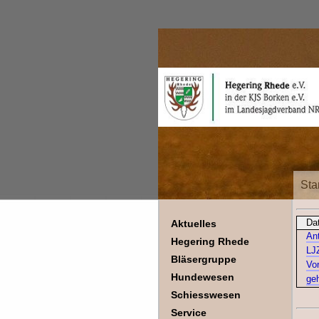
Sta
Da
Aktuelles
An
Hegering Rhede
LJ
Bläsergruppe
Vo
Hundewesen
geh
Schiesswesen
Service